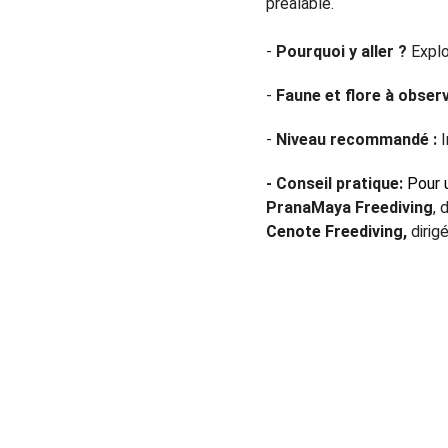
préalable.
- 
Pourquoi y aller ?
 Expl
- 
Faune et flore à observ
- 
Niveau recommandé :
 
- Conseil pratique:
Pour 
PranaMaya Freediving
, 
Cenote Freediving,
dirig