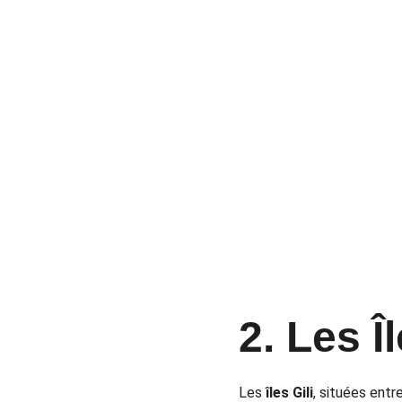
2. Les 
Î
Les 
îles Gili
, situées entr