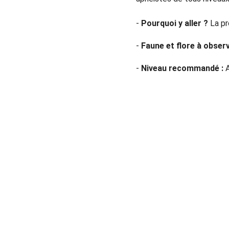
- 
Pourquoi y aller ?
 La p
- 
Faune et flore à observ
- 
Niveau recommandé :
 