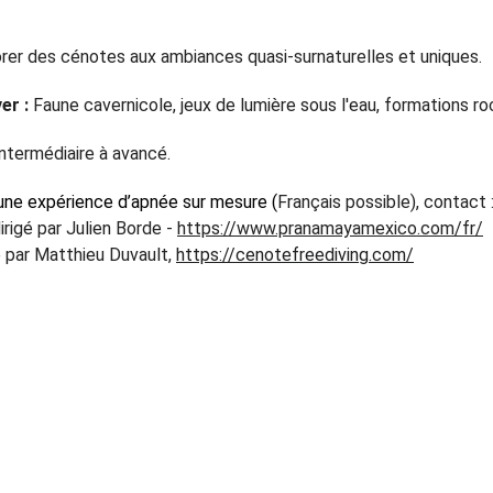
orer des cénotes aux ambiances quasi-surnaturelles et uniques.
er :
 Faune cavernicole, jeux de lumière sous l'eau, formations r
Intermédiaire à avancé.
une expérience d’apnée sur mesure (
Français possible), contact :
dirigé par Julien Borde - 
https://www.pranamayamexico.com/fr/
é par Matthieu Duvault,
https://cenotefreediving.com/