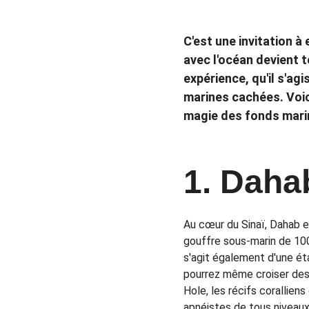
C'est une invitation à
avec l'océan devient 
expérience, qu'il s'a
marines cachées. Voic
magie des fonds mari
1. 
Dahab
Au cœur du Sinaï, Dahab e
gouffre sous-marin de 100 
s'agit également d'une ét
pourrez même croiser des 
Hole, les récifs corallien
apnéistes de tous niveaux